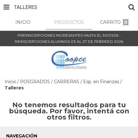
TALLERES
INICIO
PRODUCTOS
CARRITO
0
PREINSCRIPCIONES INGRESANTES HASTA EL 30/01/26 -
REINSCRIPCIONES ALUMNOS 03 AL 27 DE FEBRERO 2026
Inicio
/
POSGRADOS
/
CARRERAS
/
Esp. en Finanzas
/
Talleres
No tenemos resultados para tu
búsqueda. Por favor, intentá con
otros filtros.
NAVEGACIÓN