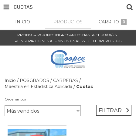
CUOTAS
INICIO
PRODUCTOS
CARRITO
0
PREINSCRIPCIONES INGRESANTES HASTA EL 30/01/26 -
REINSCRIPCIONES ALUMNOS 03 AL 27 DE FEBRERO 2026
Inicio
/
POSGRADOS
/
CARRERAS
/
Maestría en Estadística Aplicada
/
Cuotas
Ordenar por
FILTRAR