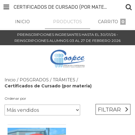
CERTIFICADOS DE CURSADO (POR MATERIA)
INICIO
PRODUCTOS
CARRITO
0
PREINSCRIPCIONES INGRESANTES HASTA EL 30/01/26 -
REINSCRIPCIONES ALUMNOS 03 AL 27 DE FEBRERO 2026
Inicio
/
POSGRADOS
/
TRÁMITES
/
Certificados de Cursado (por materia)
Ordenar por
FILTRAR