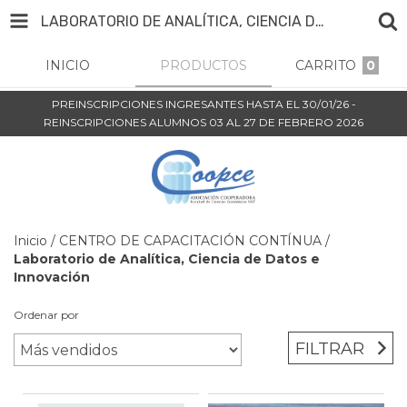
LABORATORIO DE ANALÍTICA, CIENCIA DE DATOS E INNOVACIÓN
INICIO
PRODUCTOS
CARRITO
0
PREINSCRIPCIONES INGRESANTES HASTA EL 30/01/26 -
REINSCRIPCIONES ALUMNOS 03 AL 27 DE FEBRERO 2026
Inicio
/
CENTRO DE CAPACITACIÓN CONTÍNUA
/
Laboratorio de Analítica, Ciencia de Datos e
Innovación
Ordenar por
FILTRAR