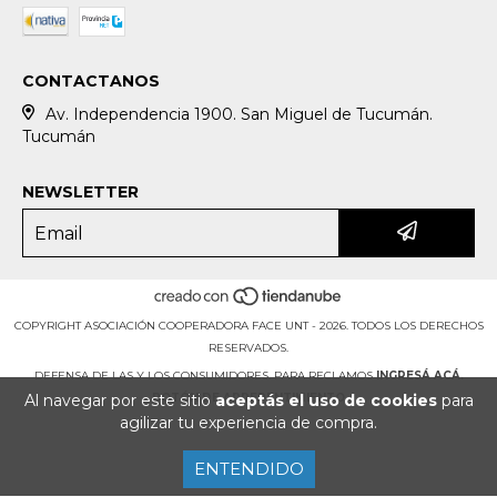
CONTACTANOS
Av. Independencia 1900. San Miguel de Tucumán.
Tucumán
NEWSLETTER
COPYRIGHT ASOCIACIÓN COOPERADORA FACE UNT - 2026. TODOS LOS DERECHOS
RESERVADOS.
DEFENSA DE LAS Y LOS CONSUMIDORES. PARA RECLAMOS
INGRESÁ ACÁ.
BOTÓN DE ARREPENTIMIENTO
Al navegar por este sitio
aceptás el uso de cookies
para
agilizar tu experiencia de compra.
ENTENDIDO