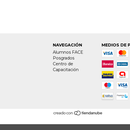
50.000,00
NAVEGACIÓN
MEDIOS DE 
Alumnos FACE
Posgrados
Centro de
Capacitación