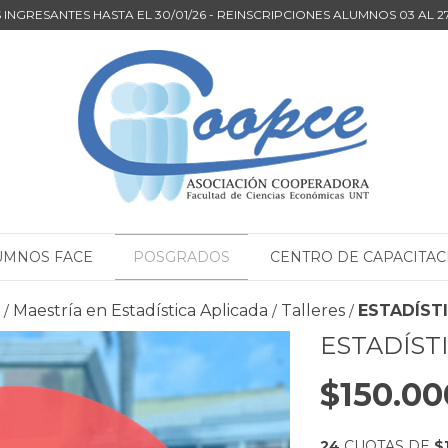
INGRESANTES HASTA EL 30/01/26 - REINSCRIPCIONES ALUMNOS 03 AL 
UMNOS FACE
POSGRADOS
CENTRO DE CAPACITAC
Maestría en Estadística Aplicada
Talleres
ESTADÍST
/
/
/
ESTADÍST
$150.00
24
CUOTAS DE
$