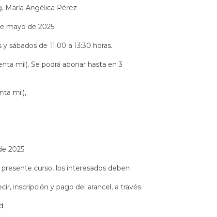
g. María Angélica Pérez
2 de mayo de 2025
s y sábados de 11:00 a 13:30 horas.
enta mil). Se podrá abonar hasta en 3
ta mil),
 de 2025
el presente curso, los interesados deben
ecir, inscripción y pago del arancel, a través
d.