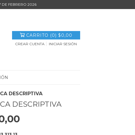
27 DE FEBRERO 2026
CARRITO
(
0
)
$0,00
CREAR CUENTA
INICIAR SESIÓN
IÓN
ICA DESCRIPTIVA
ICA DESCRIPTIVA
0,00
13.313,13